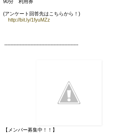
90分 利用券
(アンケート回答先はこちらから！)
http://bit.ly/1fyuMZz
------------------------------------------------
【メンバー募集中！！】